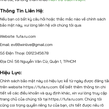
Thông Tin Liên Hệ:
Nếu bạn có bất kỳ câu hỏi hoặc thắc mắc nào về chính sách
bảo mật này, vui lòng liên hệ với chúng tôi qua:
Website: fufa.ru.com
Email:
ev88winlive@gmail.com
Số Điện Thoại: 0912345678
Địa Chỉ: 56 Nguyễn Văn Cừ, Quận 1, TPHCM
Hiệu Lực:
Chính sách bảo mật này có hiệu lực kể từ ngày được đăng tải
trên website https://fufa.ru.com. Để biết thêm thông tin chi
tiết về các điều khoản và quy định khác, xin vui lòng truy cập
trang chủ của chúng tôi tại https://fufa.ru.com. Chúng tôi
cũng coi trọng quyền riêng tư của bạn, chi tiết được nêu rõ