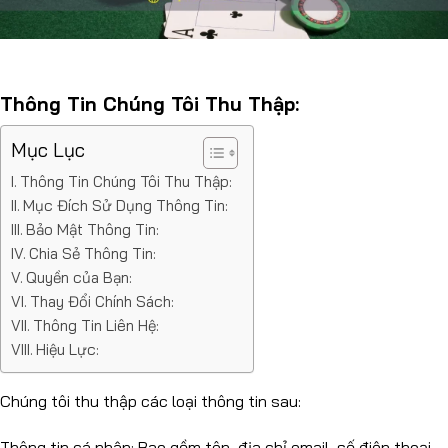
Thông Tin Chúng Tôi Thu Thập:
Mục Lục
Thông Tin Chúng Tôi Thu Thập:
Mục Đích Sử Dụng Thông Tin:
Bảo Mật Thông Tin:
Chia Sẻ Thông Tin:
Quyền của Bạn:
Thay Đổi Chính Sách:
Thông Tin Liên Hệ:
Hiệu Lực:
Chúng tôi thu thập các loại thông tin sau:
Thông tin cá nhân: Bao gồm tên, địa chỉ email, số điện thoại,