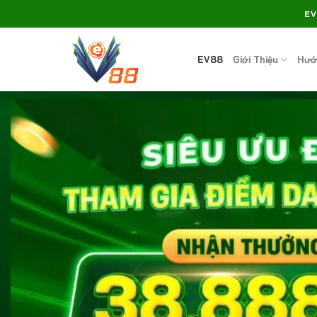
Chuyển
EV
đến
nội
EV88
Giới Thiệu
Hướ
dung