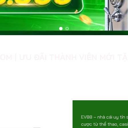
COM | ƯU ĐÃI THÀNH VIÊN MỚI 
ng đến
trải nghiệm cá cược
đỉnh cao cho mọi
thành viên
. V
i
,
bắn cá
, ev88 cam kết
bảo mật thông tin
và
giao dịch 
EV88 – nhà cái uy tín 
cược từ thể thao, casi