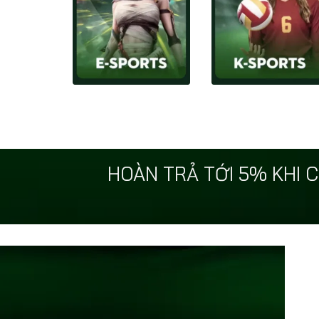
HOÀN TRẢ TỚI 5% KHI 