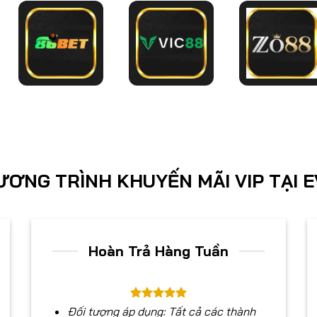
ƠNG TRÌNH KHUYẾN MÃI VIP TẠI 
Hoàn Trả Hàng Tuần
Đối tượng áp dụng: Tất cả các thành