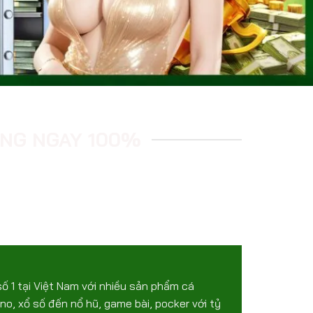
TẶNG NGAY 100%
ới đa dạng các
sản phẩm cá cược
từ
thể
nhanh chóng
, đảm bảo
sự hài lòng
tuyệt đối
số 1 tại Việt Nam với nhiều sản phẩm cá
no, xổ số đến nổ hũ, game bài, pocker với tỷ