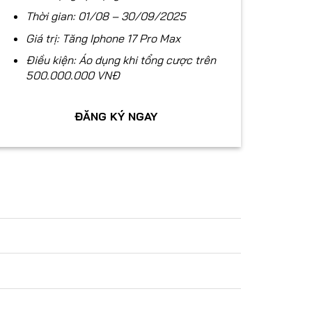
Thời gian: 01/08 – 30/09/2025
Giá trị: Tăng Iphone 17 Pro Max
Điều kiện: Áo dụng khi tổng cược trên
500.000.000 VNĐ
ĐĂNG KÝ NGAY