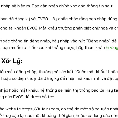
hập sẽ hiện ra. Bạn cần nhập chính xác các thông tin sau:
ạn đã đăng ký với EV88. Hãy chắc chắn rằng bạn nhập đúng c
ho tài khoản EV88. Mật khẩu thường phân biệt chữ hoa và chữ
h xác thông tin đăng nhập, hãy nhấp vào nút “Đăng nhập” để 
ếu bạn muốn rút tiền sau khi thắng cược, hãy tham khảo
hướng 
 Xử Lý:
biểu mẫu đăng nhập, thường có liên kết “Quên mật khẩu” hoặ
 hoặc số điện thoại đã đăng ký để nhận mã xác minh và đặt lạ
ập hoặc mật khẩu, hệ thống sẽ hiển thị thông báo lỗi. Hãy kiể
àng của EV88 để được hỗ trợ.
ào website https://fufa.ru.com, có thể do một số nguyên nhâ
thử truy cập lại sau một khoảng thời gian, hoặc sử dụng các cô