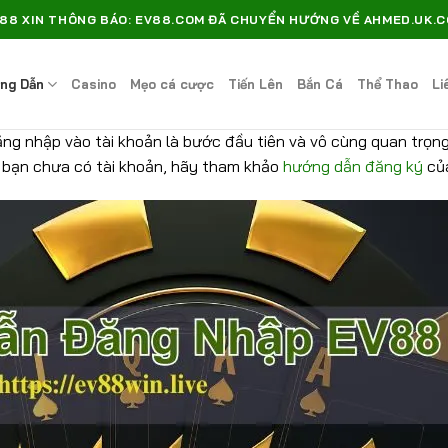
88 XIN THÔNG BÁO: EV88.COM ĐÃ CHUYỂN HƯỚNG VỀ AHMED.UK.
ng Dẫn
Casino
Mẹo cá cược
Tiến Lên
Bắn Cá
Thể Thao
Li
đăng nhập vào tài khoản là bước đầu tiên và vô cùng quan trọn
 bạn chưa có tài khoản, hãy tham khảo
hướng dẫn đăng ký
của