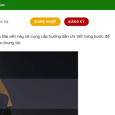
COM
ĐĂNG NHẬP
ĐĂNG KÝ
ên Hệ
g. Bài viết này sẽ cung cấp hướng dẫn chi tiết từng bước để
 chúng tôi.