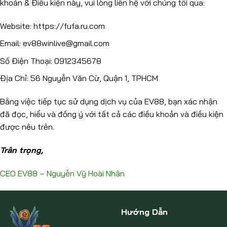
khoản & Điều kiện này, vui lòng liên hệ với chúng tôi qua:
Website: https://fufa.ru.com
Email:
ev88winlive@gmail.com
Số Điện Thoại: 0912345678
Địa Chỉ: 56 Nguyễn Văn Cừ, Quận 1, TPHCM
Bằng việc tiếp tục sử dụng dịch vụ của EV88, bạn xác nhận
đã đọc, hiểu và đồng ý với tất cả các điều khoản và điều kiện
được nêu trên.
Trân trọng,
CEO EV88 – Nguyễn Vỹ Hoài Nhân
Hướng Dẫn