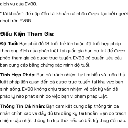
dịch vụ của EV88.
“Tài khoản”: đề cập đến tài khoản cá nhân được tạo bởi người
chơi trên EV88.
Điều Kiện Tham Gia:
Độ Tuổi:
Bạn phải đủ 18 tuổi trở lên hoặc độ tuổi hợp pháp
theo quy định của pháp luật tại quốc gia bạn cư trú để được
phép tham gia cá cược trực tuyến. EV88 có quyền yêu cầu
bạn cung cấp bằng chứng xác minh độ tuổi.
Tính Hợp Pháp:
Bạn có trách nhiệm tự tìm hiểu và tuân thủ
luật pháp liên quan đến cá cược trực tuyến tại khu vực bạn
sinh sống. EV88 không chịu trách nhiệm về bất kỳ vấn đề
pháp lý nào phát sinh do việc bạn vi phạm pháp luật.
Thông Tin Cá Nhân:
Bạn cam kết cung cấp thông tin cá
nhân chính xác và đầy đủ khi đăng ký tài khoản. Bạn có trách
nhiệm cập nhật thông tin kịp thời nếu có bất kỳ thay đổi nào.