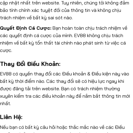
cập nhật nhất trên website. Tuy nhiên, chúng tôi không đảm
bảo tính chính xác tuyệt đối của thông tin và không chịu
trách nhiệm về bất kỳ sai sót nào.
Quyết Định Cá Cược:
Bạn hoàn toàn chịu trách nhiệm về
các quyết định cá cược của mình. EV88 không chịu trách
nhiệm về bất kỳ tổn thất tài chính nào phát sinh từ việc cá
cược.
Thay Đổi Điều Khoản:
EV88 có quyền thay đổi các Điều khoản & Điều kiện này vào
bất kỳ thời điểm nào. Các thay đổi sẽ có hiệu lực ngay khi
được đăng tải trên website. Bạn có trách nhiệm thường
xuyên kiểm tra các điều khoản này để nắm bắt thông tin mới
nhất.
Liên Hệ:
Nếu bạn có bất kỳ câu hỏi hoặc thắc mắc nào về các Điều