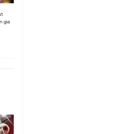
út
n gia