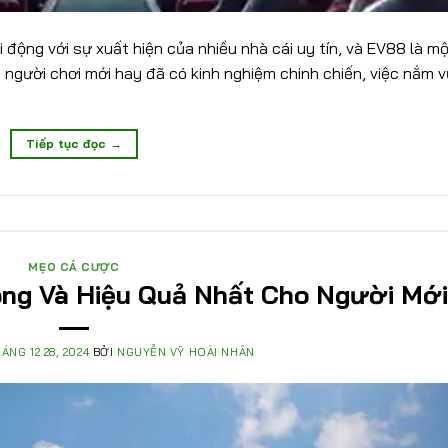
động với sự xuất hiện của nhiều nhà cái uy tín, và EV88 là m
là người chơi mới hay đã có kinh nghiệm chinh chiến, việc nắm 
Tiếp tục đọc
→
MẸO CÁ CƯỢC
ng Và Hiệu Quả Nhất Cho Người Mới
ÁNG 12 28, 2024
BỞI
NGUYỄN VỸ HOÀI NHÂN