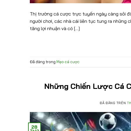
Thị trường cá cược trực tuyến ngày càng sôi độ
người chơi, các nhà cái liên tục tung ra những 
tăng lợi nhuận và có […]
Đã đăng trong
Mẹo cá cược
Những Chiến Lược Cá 
ĐÃ ĐĂNG TRÊN
TH
28