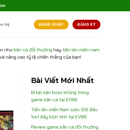
COM
ĐĂNG NHẬP
ĐĂNG KÝ
ên Hệ
dẫn như
bắn cá đổi thưởng
hay
tiến lên miền nam
.
và nâng cao tỷ lệ chiến thắng của bạn!
Bài Viết Mới Nhất
Bí kíp săn boss khủng trong
game bắn cá tại EV88
Tiến lên miền Nam solo: Đối đầu
1vs1 đầy kịch tính tại EV88
Review game bắn cá đổi thưởng