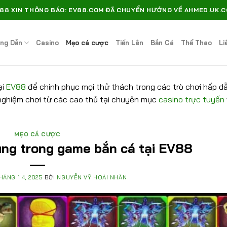
88 XIN THÔNG BÁO: EV88.COM ĐÃ CHUYỂN HƯỚNG VỀ AHMED.UK.
ng Dẫn
Casino
Mẹo cá cược
Tiến Lên
Bắn Cá
Thể Thao
Li
ại
EV88
để chinh phục mọi thử thách trong các trò chơi hấp 
nghiệm chơi từ các cao thủ tại chuyên mục
casino trực tuyến
MẸO CÁ CƯỢC
ủng trong game bắn cá tại EV88
HÁNG 1 4, 2025
BỞI
NGUYỄN VỸ HOÀI NHÂN