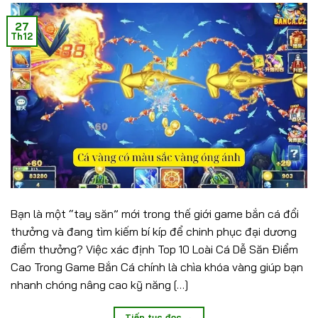
27
Th12
Bạn là một “tay săn” mới trong thế giới game bắn cá đổi
thưởng và đang tìm kiếm bí kíp để chinh phục đại dương
điểm thưởng? Việc xác định Top 10 Loài Cá Dễ Săn Điểm
Cao Trong Game Bắn Cá chính là chìa khóa vàng giúp bạn
nhanh chóng nâng cao kỹ năng […]
Tiếp tục đọc
→