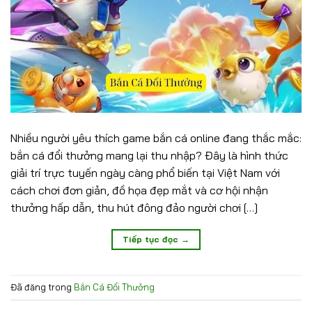
Nhiều người yêu thích game bắn cá online đang thắc mắc:
bắn cá đổi thưởng mang lại thu nhập? Đây là hình thức
giải trí trực tuyến ngày càng phổ biến tại Việt Nam với
cách chơi đơn giản, đồ họa đẹp mắt và cơ hội nhận
thưởng hấp dẫn, thu hút đông đảo người chơi […]
Tiếp tục đọc
→
Đã đăng trong
Bắn Cá Đổi Thưởng