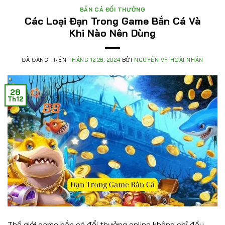
BẮN CÁ ĐỔI THƯỞNG
Các Loại Đạn Trong Game Bắn Cá Và
Khi Nào Nên Dùng
ĐÃ ĐĂNG TRÊN
THÁNG 12 28, 2024
BỞI
NGUYỄN VỸ HOÀI NHÂN
28
Th12
Thế giới game bắn cá đổi thưởng online không chỉ đầy