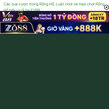
Các loại cược trong Rồng Hổ, Luật chơi và mẹo chơi Rồng
Hổ hiệu quả tại EV88
Casino trực tuyến trên điện thoại: Chơi mọi lúc mọi nơi tại
EV88
Hướng Dãn & Điều Khoản
Chính Sách Bảo Mật
Điều Khoản & Điều Kiện Tham Gia
Hướng Dẫn Đăng Ký
Hướng Dẫn Đăng Nhập
Hướng Dẫn Nạp Tiền
Hướng Dẫn Rút Tiền
Liên Hệ