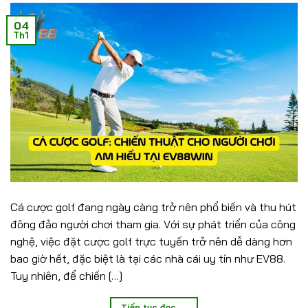
04
Th1
Cá cược golf đang ngày càng trở nên phổ biến và thu hút
đông đảo người chơi tham gia. Với sự phát triển của công
nghệ, việc đặt cược golf trực tuyến trở nên dễ dàng hơn
bao giờ hết, đặc biệt là tại các nhà cái uy tín như EV88.
Tuy nhiên, để chiến […]
Tiếp tục đọc
→