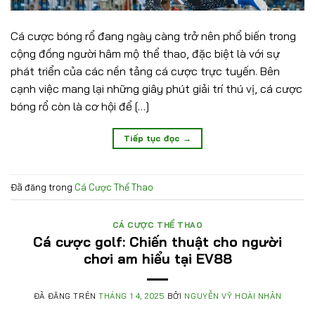
Cá cược bóng rổ đang ngày càng trở nên phổ biến trong
cộng đồng người hâm mộ thể thao, đặc biệt là với sự
phát triển của các nền tảng cá cược trực tuyến. Bên
cạnh việc mang lại những giây phút giải trí thú vị, cá cược
bóng rổ còn là cơ hội để […]
Tiếp tục đọc
→
Đã đăng trong
Cá Cược Thể Thao
CÁ CƯỢC THỂ THAO
Cá cược golf: Chiến thuật cho người
chơi am hiểu tại EV88
ĐÃ ĐĂNG TRÊN
THÁNG 1 4, 2025
BỞI
NGUYỄN VỸ HOÀI NHÂN