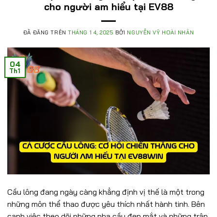
cho người am hiểu tại EV88
ĐÃ ĐĂNG TRÊN
THÁNG 1 4, 2025
BỞI
NGUYỄN VỸ HOÀI NHÂN
04
Th1
Cầu lông đang ngày càng khẳng định vị thế là một trong
những môn thể thao được yêu thích nhất hành tinh. Bên
cạnh việc theo dõi những pha cầu đẹp mắt và những trận