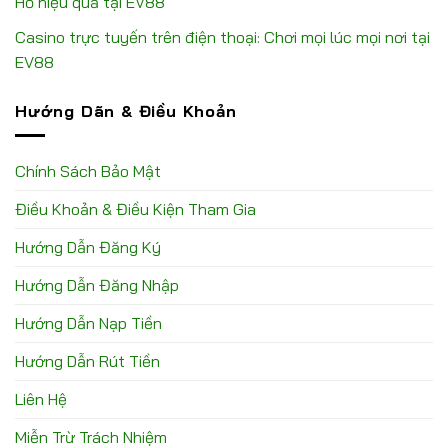
Hổ hiệu quả tại EV88
Casino trực tuyến trên điện thoại: Chơi mọi lúc mọi nơi tại
EV88
Hướng Dãn & Điều Khoản
Chính Sách Bảo Mật
Điều Khoản & Điều Kiện Tham Gia
Hướng Dẫn Đăng Ký
Hướng Dẫn Đăng Nhập
Hướng Dẫn Nạp Tiền
Hướng Dẫn Rút Tiền
Liên Hệ
Miễn Trừ Trách Nhiệm