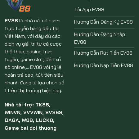
Tải App EV88
EV88
là nhà cái cá cược
Hướng Dẫn Đăng Ký EV88
trực tuyến hàng đầu tại
Hướng Dẫn Đăng Nhập
Việt Nam, với đầy đủ các
EV88
dịch vụ giải trí từ cá cược
thể thao, casino trực
Hướng Dẫn Rút Tiền EV88
tuyến, game slot, đến xổ
Hướng Dẫn Nạp Tiền EV88
số online,... EV88 với tỷ lệ
hoàn trả cao, tút tiền siêu
nhanh đang là lựa chọn số
1 trên thị trường hiện nay.
Nhà tài trợ:
TK88
,
WINVN
,
VVVWIN
,
SV368
,
DAGA
,
W88
,
LUCK8
,
G
ame bai doi thuong