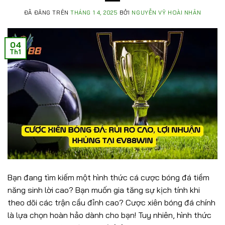
ĐÃ ĐĂNG TRÊN
THÁNG 1 4, 2025
BỞI
NGUYỄN VỸ HOÀI NHÂN
04
Th1
Bạn đang tìm kiếm một hình thức cá cược bóng đá tiềm
năng sinh lời cao? Bạn muốn gia tăng sự kịch tính khi
theo dõi các trận cầu đỉnh cao? Cược xiên bóng đá chính
là lựa chọn hoàn hảo dành cho bạn! Tuy nhiên, hình thức