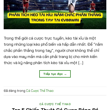
Trong thế giới cá cược trực tuyến, kèo tài xỉu là một
trong những loại kèo phổ biến và hấp dẫn nhất. Để “nắm
chắc phần thắng trong tay”, người chơi không thể chỉ
dựa vào may mắn mà cần phải trang bị cho mình kiến
thức và kỹ năng phân tích kèo tài xỉu một […]
Tiếp tục đọc
→
Đã đăng trong
Cá Cược Thể Thao
CÁ CƯỢC THỂ THAO
Top 5 Chiến Thuật Cá Cược Bóng Đá