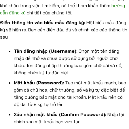
khó khăn trong việc tìm kiếm, có thể tham khảo thêm
hướng
dẫn đăng ký
chi tiết của chúng tôi.
Điền thông tin vào biểu mẫu đăng ký:
Một biểu mẫu đăng
ký sẽ hiện ra. Bạn cần điền đầy đủ và chính xác các thông tin
sau:
Tên đăng nhập (Username):
Chọn một tên đăng
nhập dễ nhớ và chưa được sử dụng bởi người chơi
khác. Tên đăng nhập thường bao gồm chữ cái và số,
không chứa ký tự đặc biệt.
Mật khẩu (Password):
Tạo một mật khẩu mạnh, bao
gồm cả chữ hoa, chữ thường, số và ký tự đặc biệt để
tăng cường bảo mật cho tài khoản. Mật khẩu nên có
độ dài từ 8 ký tự trở lên.
Xác nhận mật khẩu (Confirm Password):
Nhập lại
chính xác mật khẩu bạn vừa tạo.