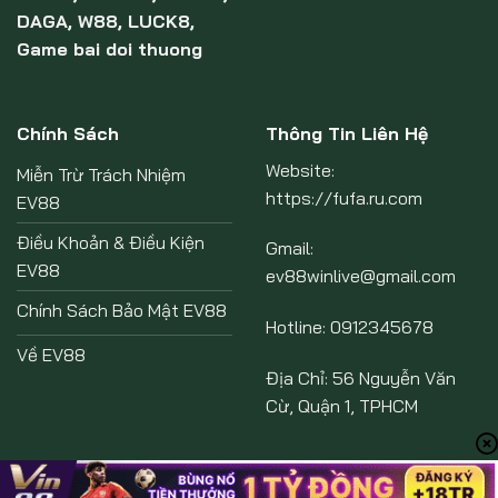
DAGA
,
W88
,
LUCK8
,
G
ame bai doi thuong
Chính Sách
Thông Tin Liên Hệ
Website:
Miễn Trừ Trách Nhiệm
https://fufa.ru.com
EV88
Điều Khoản & Điều Kiện
Gmail:
EV88
ev88winlive@gmail.com
Chính Sách Bảo Mật EV88
Hotline: 0912345678
Về EV88
Địa Chỉ: 56 Nguyễn Văn
Cừ, Quận 1, TPHCM