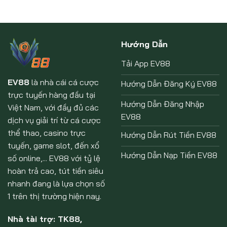
Hướng Dẫn
Tải App EV88
EV88
là nhà cái cá cược
Hướng Dẫn Đăng Ký EV88
trực tuyến hàng đầu tại
Hướng Dẫn Đăng Nhập
Việt Nam, với đầy đủ các
EV88
dịch vụ giải trí từ cá cược
thể thao, casino trực
Hướng Dẫn Rút Tiền EV88
tuyến, game slot, đến xổ
Hướng Dẫn Nạp Tiền EV88
số online,... EV88 với tỷ lệ
hoàn trả cao, tút tiền siêu
nhanh đang là lựa chọn số
1 trên thị trường hiện nay.
Nhà tài trợ:
TK88
,