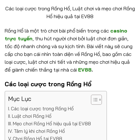
Các loại cược trong Rồng Hổ, Luật chơi và mẹo chơi Rồng
Hổ hiệu quả tại EV88
Rồng Hổ là một trò chơi bài phổ biến trong các
casino
trực tuyến
, thu hút người chơi bởi luật chơi đơn giản,
tốc độ nhanh chóng và sự kịch tính. Bài viết này sẽ cung
cấp cho bạn cái nhìn toàn diện về Rồng Hổ, bao gồm các
loại cược, luật chơi chi tiết và những mẹo chơi hiệu quả
để giành chiến thắng tại nhà cái
EV88
.
Các loại cược trong Rồng Hổ
Mục Lục
Các loại cược trong Rồng Hổ
Luật chơi Rồng Hổ
Mẹo chơi Rồng Hổ hiệu quả tại EV88
Tâm lý khi chơi Rồng Hổ
Chơi Rồng Hổ tại EV88