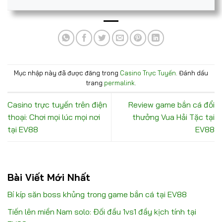
Mục nhập này đã được đăng trong
Casino Trực Tuyến
. Đánh dấu
trang
permalink
.
Casino trực tuyến trên điện
Review game bắn cá đổi
thoại: Chơi mọi lúc mọi nơi
thưởng Vua Hải Tặc tại
tại EV88
EV88
Bài Viết Mới Nhất
Bí kíp săn boss khủng trong game bắn cá tại EV88
Tiến lên miền Nam solo: Đối đầu 1vs1 đầy kịch tính tại