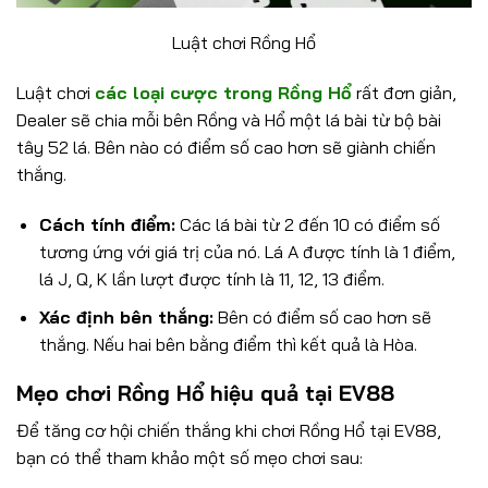
Luật chơi Rồng Hổ
Luật chơi
các loại cược trong Rồng Hổ
rất đơn giản,
Dealer sẽ chia mỗi bên Rồng và Hổ một lá bài từ bộ bài
tây 52 lá. Bên nào có điểm số cao hơn sẽ giành chiến
thắng.
Cách tính điểm:
Các lá bài từ 2 đến 10 có điểm số
tương ứng với giá trị của nó. Lá A được tính là 1 điểm,
lá J, Q, K lần lượt được tính là 11, 12, 13 điểm.
Xác định bên thắng:
Bên có điểm số cao hơn sẽ
thắng. Nếu hai bên bằng điểm thì kết quả là Hòa.
Mẹo chơi Rồng Hổ hiệu quả tại EV88
Để tăng cơ hội chiến thắng khi chơi Rồng Hổ tại EV88,
bạn có thể tham khảo một số mẹo chơi sau: