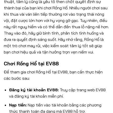
thuật, tâm lý cũng là yếu tố then chốt quyết định sự
thành bại của bạn khi chơi Rồng Hổ. Nhiều người chơi sau
khi thua vài ván liên tiếp thường rơi vào trạng thái nóng
vội, đặt cược lớn hơn với hy vọng gỡ gạc. Tuy nhiên, điều
này rất nguy hiểm và có thể dẫn đến thua lỗ nặng nề hơn.
Thay vào đó, hãy giữ bình tĩnh, phân tích tình huống và
đưa ra quyết định sáng suốt. Hãy nhớ rằng, Rồng Hổ là
một trò chơi may rủi, việc kiểm soát tâm lý tốt sẽ giúp
bạn chơi hiệu quả và tận hưởng trọn vẹn niềm vui.
Chơi Rồng Hổ tại EV88
Để tham gia chơi Rồng Hổ tại EV88, bạn cần thực hiện
các bước sau:
Đăng ký tài khoản EV88:
Truy cập trang web EV88
và đăng ký tài khoản miễn phí.
Nạp tiền:
Nạp tiền vào tài khoản bằng các phương
thức thanh toán đa dạng mà EV88 hỗ trợ.