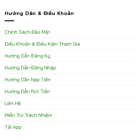
Hướng Dãn & Điều Khoản
Chính Sách Bảo Mật
Điều Khoản & Điều Kiện Tham Gia
Hướng Dẫn Đăng Ký
Hướng Dẫn Đăng Nhập
Hướng Dẫn Nạp Tiền
Hướng Dẫn Rút Tiền
Liên Hệ
Miễn Trừ Trách Nhiệm
Tải App