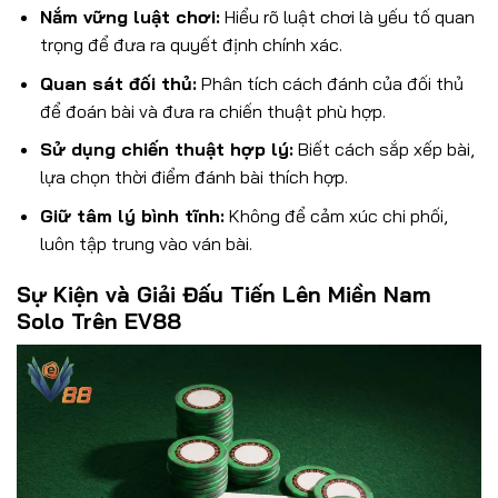
Nắm vững luật chơi:
Hiểu rõ luật chơi là yếu tố quan
trọng để đưa ra quyết định chính xác.
Quan sát đối thủ:
Phân tích cách đánh của đối thủ
để đoán bài và đưa ra chiến thuật phù hợp.
Sử dụng chiến thuật hợp lý:
Biết cách sắp xếp bài,
lựa chọn thời điểm đánh bài thích hợp.
Giữ tâm lý bình tĩnh:
Không để cảm xúc chi phối,
luôn tập trung vào ván bài.
Sự Kiện và Giải Đấu Tiến Lên Miền Nam
Solo Trên EV88