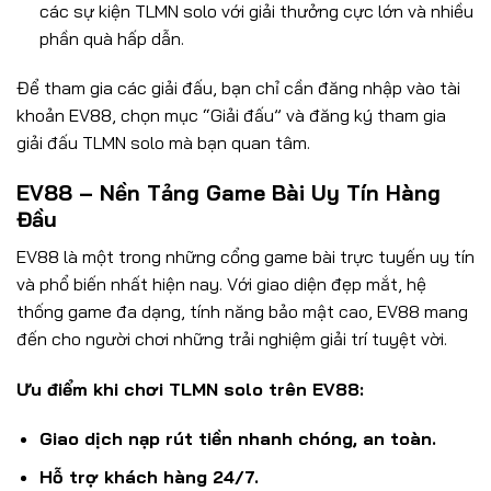
các sự kiện TLMN solo với giải thưởng cực lớn và nhiều
phần quà hấp dẫn.
Để tham gia các giải đấu, bạn chỉ cần đăng nhập vào tài
khoản EV88, chọn mục “Giải đấu” và đăng ký tham gia
giải đấu TLMN solo mà bạn quan tâm.
EV88 – Nền Tảng Game Bài Uy Tín Hàng
Đầu
EV88 là một trong những cổng game bài trực tuyến uy tín
và phổ biến nhất hiện nay. Với giao diện đẹp mắt, hệ
thống game đa dạng, tính năng bảo mật cao, EV88 mang
đến cho người chơi những trải nghiệm giải trí tuyệt vời.
Ưu điểm khi chơi TLMN solo trên EV88:
Giao dịch nạp rút tiền nhanh chóng, an toàn.
Hỗ trợ khách hàng 24/7.