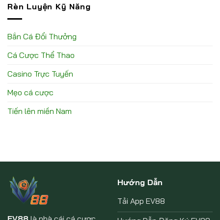
Rèn Luyện Kỹ Năng
Bắn Cá Đổi Thưởng
Cá Cược Thể Thao
Casino Trực Tuyến
Mẹo cá cược
Tiến lên miền Nam
Hướng Dẫn
Tải App EV88
EV88
là nhà cái cá cược