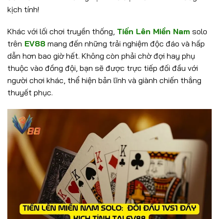
kịch tính!
Khác với lối chơi truyền thống,
Tiến Lên Miền Nam
solo
trên
EV88
mang đến những trải nghiệm độc đáo và hấp
dẫn hơn bao giờ hết. Không còn phải chờ đợi hay phụ
thuộc vào đồng đội, bạn sẽ được trực tiếp đối đầu với
người chơi khác, thể hiện bản lĩnh và giành chiến thắng
thuyết phục.