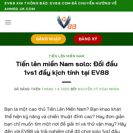
Chuyển
EV88 XIN THÔNG BÁO: EV88.COM ĐÃ CHUYỂN HƯỚNG VỀ
AHMED.UK.COM
đến
nội
dung
ĐĂNG NHẬP
ĐĂNG KÝ
TIẾN LÊN MIỀN NAM
Tiến lên miền Nam solo: Đối đầu
1vs1 đầy kịch tính tại EV88
ĐÃ ĐĂNG TRÊN
THÁNG 1 4, 2025
BỞI
NGUYỄN VỸ HOÀI NHÂN
Bạn là một cao thủ Tiến Lên Miền Nam? Bạn khao khát
thể hiện kỹ năng và chiến thuật đỉnh cao? Hay đơn giản
bạn chỉ muốn tìm một nơi để giải trí và thử vận may? Hãy
đến với EV88 và trải nghiệm chế độ chơi solo 1vs1 đầy