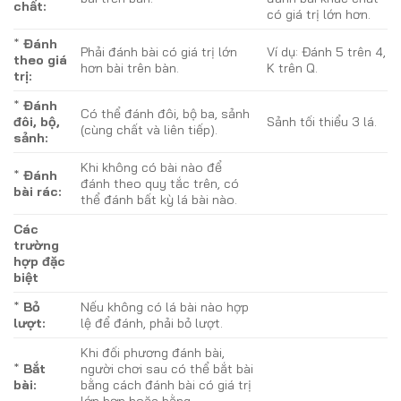
chất:
có giá trị lớn hơn.
*
Đánh
Phải đánh bài có giá trị lớn
Ví dụ: Đánh 5 trên 4,
theo giá
hơn bài trên bàn.
K trên Q.
trị:
*
Đánh
Có thể đánh đôi, bộ ba, sảnh
đôi, bộ,
Sảnh tối thiểu 3 lá.
(cùng chất và liên tiếp).
sảnh:
Khi không có bài nào để
*
Đánh
đánh theo quy tắc trên, có
bài rác:
thể đánh bất kỳ lá bài nào.
Các
trường
hợp đặc
biệt
*
Bỏ
Nếu không có lá bài nào hợp
lượt:
lệ để đánh, phải bỏ lượt.
Khi đối phương đánh bài,
*
Bắt
người chơi sau có thể bắt bài
bài:
bằng cách đánh bài có giá trị