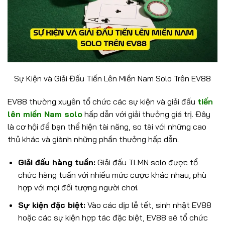
Sự Kiện và Giải Đấu Tiến Lên Miền Nam Solo Trên EV88
EV88 thường xuyên tổ chức các sự kiện và giải đấu
tiến
lên miền Nam solo
hấp dẫn với giải thưởng giá trị. Đây
là cơ hội để bạn thể hiện tài năng, so tài với những cao
thủ khác và giành những phần thưởng hấp dẫn.
Giải đấu hàng tuần:
Giải đấu TLMN solo được tổ
chức hàng tuần với nhiều mức cược khác nhau, phù
hợp với mọi đối tượng người chơi.
Sự kiện đặc biệt:
Vào các dịp lễ tết, sinh nhật EV88
hoặc các sự kiện hợp tác đặc biệt, EV88 sẽ tổ chức