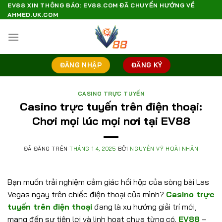
Chuyển
EV88 XIN THÔNG BÁO: EV88.COM ĐÃ CHUYỂN HƯỚNG VỀ
AHMED.UK.COM
đến
nội
dung
ĐĂNG NHẬP
ĐĂNG KÝ
CASINO TRỰC TUYẾN
Casino trực tuyến trên điện thoại:
Chơi mọi lúc mọi nơi tại EV88
ĐÃ ĐĂNG TRÊN
THÁNG 1 4, 2025
BỞI
NGUYỄN VỸ HOÀI NHÂN
Bạn muốn trải nghiệm cảm giác hồi hộp của sòng bài Las
Vegas ngay trên chiếc điện thoại của mình?
Casino trực
tuyến trên điện thoại
đang là xu hướng giải trí mới,
mang đến sự tiện lợi và linh hoạt chưa từng có.
EV88
–