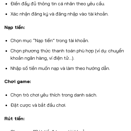
Điền đầy đủ thông tin cá nhân theo yêu cầu.
Xác nhận đăng ký và đăng nhập vào tài khoản.
Nạp tiền:
Chọn mục “Nạp tiền” trong tài khoản.
Chọn phương thức thanh toán phù hợp (ví dụ: chuyển
khoản ngân hàng, ví điện tử…).
Nhập số tiền muốn nạp và làm theo hướng dẫn.
Chơi game:
Chọn trò chơi yêu thích trong danh sách.
Đặt cược và bắt đầu chơi.
Rút tiền: