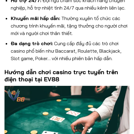
Hỗ trợ 24/7:
Đội ngũ chăm sóc khách hàng chuyên
nghiệp, hỗ trợ nhiệt tình 24/7 qua nhiều kênh liên lạc.
Khuyến mãi hấp dẫn:
Thường xuyên tổ chức các
chương trình khuyến mãi, tặng thưởng cho người chơi
mới và người chơi thân thiết.
Đa dạng trò chơi:
Cung cấp đầy đủ các trò chơi
casino phổ biến như Baccarat, Roulette, Blackjack,
Slot game, Poker… với nhiều phiên bản hấp dẫn.
Hướng dẫn chơi casino trực tuyến trên
điện thoại tại EV88