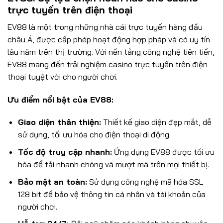
trực tuyến trên điện thoại
EV88 là một trong những nhà cái trực tuyến hàng đầu
châu Á, được cấp phép hoạt động hợp pháp và có uy tín
lâu năm trên thị trường. Với nền tảng công nghệ tiên tiến,
EV88 mang đến trải nghiệm casino trực tuyến trên điện
thoại tuyệt vời cho người chơi.
Ưu điểm nổi bật của EV88:
Giao diện thân thiện:
Thiết kế giao diện đẹp mắt, dễ
sử dụng, tối ưu hóa cho điện thoại di động.
Tốc độ truy cập nhanh:
Ứng dụng EV88 được tối ưu
hóa để tải nhanh chóng và mượt mà trên mọi thiết bị.
Bảo mật an toàn:
Sử dụng công nghệ mã hóa SSL
128 bit để bảo vệ thông tin cá nhân và tài khoản của
người chơi.