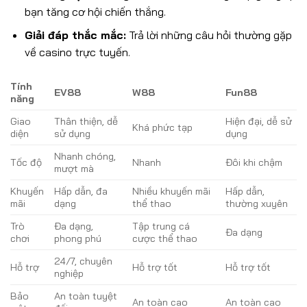
bạn tăng cơ hội chiến thắng.
Giải đáp thắc mắc:
Trả lời những câu hỏi thường gặp
về casino trực tuyến.
Tính
EV88
W88
Fun88
năng
Giao
Thân thiện, dễ
Hiện đại, dễ sử
Khá phức tạp
diện
sử dụng
dụng
Nhanh chóng,
Tốc độ
Nhanh
Đôi khi chậm
mượt mà
Khuyến
Hấp dẫn, đa
Nhiều khuyến mãi
Hấp dẫn,
mãi
dạng
thể thao
thường xuyên
Trò
Đa dạng,
Tập trung cá
Đa dạng
chơi
phong phú
cược thể thao
24/7, chuyên
Hỗ trợ
Hỗ trợ tốt
Hỗ trợ tốt
nghiệp
Bảo
An toàn tuyệt
An toàn cao
An toàn cao