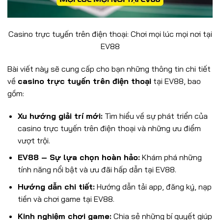
Casino trực tuyến trên điện thoại: Chơi mọi lúc mọi nơi tại
EV88
Bài viết này sẽ cung cấp cho bạn những thông tin chi tiết
về
casino trực tuyến trên điện thoại
tại EV88, bao
gồm:
Xu hướng giải trí mới:
Tìm hiểu về sự phát triển của
casino trực tuyến trên điện thoại và những ưu điểm
vượt trội.
EV88 – Sự lựa chọn hoàn hảo:
Khám phá những
tính năng nổi bật và ưu đãi hấp dẫn tại EV88.
Hướng dẫn chi tiết:
Hướng dẫn tải app, đăng ký, nạp
tiền và chơi game tại EV88.
Kinh nghiệm chơi game:
Chia sẻ những bí quyết giúp