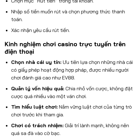
Chọn mục “Rút tiền” trong tài khoản.
Nhập số tiền muốn rút và chọn phương thức thanh
toán.
Xác nhận yêu cầu rút tiền.
Kinh nghiệm chơi casino trực tuyến trên
điện thoại
Chọn nhà cái uy tín:
Ưu tiên lựa chọn những nhà cái
có giấy phép hoạt động hợp pháp, được nhiều người
chơi đánh giá cao như EV88.
Quản lý vốn hiệu quả:
Chia nhỏ vốn cược, không đặt
cược quá nhiều vào một ván chơi.
Tìm hiểu luật chơi:
Nắm vững luật chơi của từng trò
chơi trước khi tham gia.
Chơi có trách nhiệm:
Giải trí lành mạnh, không nên
quá sa đà vào cờ bạc.