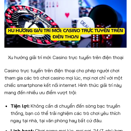
Xu hướng giải trí mới: Casino trực tuyến trên điện thoại
Casino trực tuyến trên điện thoại cho phép người chơi
tham gia các trò chơi casino mọi lúc, mọi nơi chỉ với một
chiếc smartphone kết nối internet. Hình thức giải trí này
mang đến nhiều ưu điểm vượt trội:
Tiện lợi:
Không cần di chuyển đến sòng bạc truyền
thống, bạn có thể trải nghiệm các trò chơi yêu thích
ngay tại nhà, tại văn phòng hay bất cứ đâu.
Linh hoạt:
Chơi game mọi lúc, mọi nơi, 24/7, phù hợp