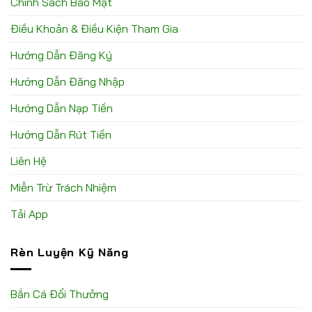
Chính Sách Bảo Mật
Điều Khoản & Điều Kiện Tham Gia
Hướng Dẫn Đăng Ký
Hướng Dẫn Đăng Nhập
Hướng Dẫn Nạp Tiền
Hướng Dẫn Rút Tiền
Liên Hệ
Miễn Trừ Trách Nhiệm
Tải App
Rèn Luyện Kỹ Năng
Bắn Cá Đổi Thưởng