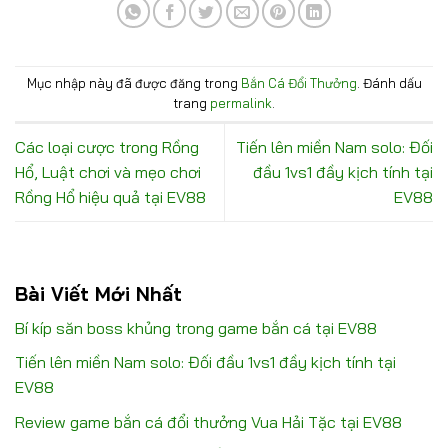
Mục nhập này đã được đăng trong
Bắn Cá Đổi Thưởng
. Đánh dấu
trang
permalink
.
Các loại cược trong Rồng
Tiến lên miền Nam solo: Đối
Hổ, Luật chơi và mẹo chơi
đầu 1vs1 đầy kịch tính tại
Rồng Hổ hiệu quả tại EV88
EV88
Bài Viết Mới Nhất
Bí kíp săn boss khủng trong game bắn cá tại EV88
Tiến lên miền Nam solo: Đối đầu 1vs1 đầy kịch tính tại
EV88
Review game bắn cá đổi thưởng Vua Hải Tặc tại EV88