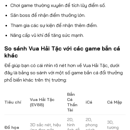
Chơi game thường xuyên để tích lũy điểm số.
Săn boss để nhận điểm thưởng lớn.
Tham gia các sự kiện để nhận thêm điểm.
Nâng cấp vũ khí để tăng sức mạnh.
So sánh Vua Hải Tặc với các game bắn cá
khác
Để giúp bạn có cái nhìn rõ nét hơn về Vua Hải Tặc, dưới
đây là bảng so sánh với một số game bắn cá đổi thưởng
phổ biến khác trên thị trường:
Bắn
Vua Hải Tặc
Cá
Tiêu chí
iCá
Cá Mập
(EV88)
Thần
Tài
2D,
2D,
3D,
3D sắc nét, hiệu
hình
phong
Đồ họa
tương
ứng đẹp mắt
ảnh dễ
cách