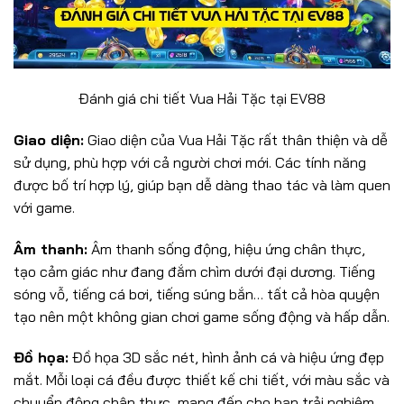
Đánh giá chi tiết Vua Hải Tặc tại EV88
Giao diện:
Giao diện của Vua Hải Tặc rất thân thiện và dễ
sử dụng, phù hợp với cả người chơi mới. Các tính năng
được bố trí hợp lý, giúp bạn dễ dàng thao tác và làm quen
với game.
Âm thanh:
Âm thanh sống động, hiệu ứng chân thực,
tạo cảm giác như đang đắm chìm dưới đại dương. Tiếng
sóng vỗ, tiếng cá bơi, tiếng súng bắn… tất cả hòa quyện
tạo nên một không gian chơi game sống động và hấp dẫn.
Đồ họa:
Đồ họa 3D sắc nét, hình ảnh cá và hiệu ứng đẹp
mắt. Mỗi loại cá đều được thiết kế chi tiết, với màu sắc và
chuyển động chân thực, mang đến cho bạn trải nghiệm