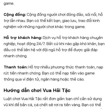
game.
Cộng đồng:
Cộng đồng người chơi đông đảo, sôi nổi, hỗ
trợ lẫn nhau. Bạn có thể kết bạn, giao lưu, trao đổi kinh
nghiệm với những người chơi khác trong game.
Hỗ trợ khách hàng:
Dịch vụ hỗ trợ khách hàng chuyên
nghiệp, hoạt động 24/7. Bất cứ khi nào gặp khó khăn, bạn
đều có thể liên hệ với đội ngũ hỗ trợ để được giải đáp
nhanh chóng.
Thanh toán:
Hỗ trợ nhiều phương thức thanh toán, nạp
rút tiền nhanh chóng. Bạn có thể nạp tiền vào game
thông qua ví điện tử, ngân hàng hoặc thẻ cào.
Hướng dẫn chơi Vua Hải Tặc
Luật chơi Vua Hải Tặc rất đơn giản: bạn chỉ cần sử dụng
vũ khí để bắn cá, cá chết sẽ rơi ra tiền vàng. Bạn có thể