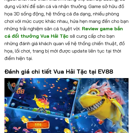
dụng vũ khí để săn cá và nhận thưởng. Game sở hữu đồ
họa 3D sống động, hệ thống cá đa dạng, nhiều phòng
chơi với mức cược khác nhau, hứa hẹn mang đến cho bạn
những trải nghiệm săn cá tuyệt vời.
Review game bắn
cá đổi thưởng Vua Hải Tặc
sẽ cung cấp cho bạn
những đánh giá khách quan về hệ thống chiến thuật, đồ
họa, lối chơi, trang bị mới được update liên tục tại thời
điểm hiện tại.
Đánh giá chi tiết Vua Hải Tặc tại EV88