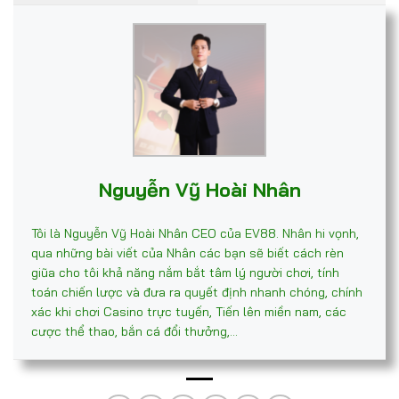
Nguyễn Vỹ Hoài Nhân
Tôi là Nguyễn Vỹ Hoài Nhân CEO của
EV88
. Nhân hi vọnh,
qua những bài viết của Nhân các bạn sẽ biết cách rèn
giũa cho tôi khả năng nắm bắt tâm lý người chơi, tính
toán chiến lược và đưa ra quyết định nhanh chóng, chính
xác khi chơi
Casino trực tuyến
,
Tiến lên miền nam
,
các
cược thể thao
,
bắn cá đổi thưởng
,...