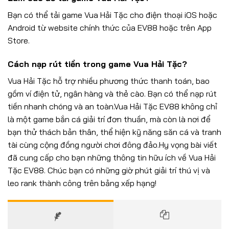
Bạn có thể tải game Vua Hải Tặc cho điện thoại iOS hoặc
Android từ website chính thức của EV88 hoặc trên App
Store.
Cách nạp rút tiền trong game Vua Hải Tặc?
Vua Hải Tặc hỗ trợ nhiều phương thức thanh toán, bao
gồm ví điện tử, ngân hàng và thẻ cào. Bạn có thể nạp rút
tiền nhanh chóng và an toàn.Vua Hải Tặc EV88 không chỉ
là một game bắn cá giải trí đơn thuần, mà còn là nơi để
bạn thử thách bản thân, thể hiện kỹ năng săn cá và tranh
tài cùng cộng đồng người chơi đông đảo.Hy vọng bài viết
đã cung cấp cho bạn những thông tin hữu ích về Vua Hải
Tặc EV88. Chúc bạn có những giờ phút giải trí thú vị và
leo rank thành công trên bảng xếp hạng!