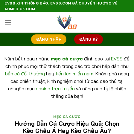
Chuyển
EV88 XIN THÔNG BÁO: EV88.COM ĐÃ CHUYỂN HƯỚNG VỀ
AHMED.UK.COM
đến
nội
dung
ĐĂNG NHẬP
ĐĂNG KÝ
Nắm bắt ngay những
mẹo cá cược
đỉnh cao tại
EV88
để
chinh phục mọi thử thách trong các trò chơi hấp dẫn như
bắn cá đổi thưởng
hay
tiến lên miền nam
. Khám phá ngay
các chiến thuật, kinh nghiệm chơi từ các cao thủ tại
chuyên mục
casino trực tuyến
và nâng cao tỷ lệ chiến
thắng của bạn!
MẸO CÁ CƯỢC
Hướng Dẫn Cá Cược Hiệu Quả: Chọn
Kèo Châu Á Hay Kèo Châu Âu?