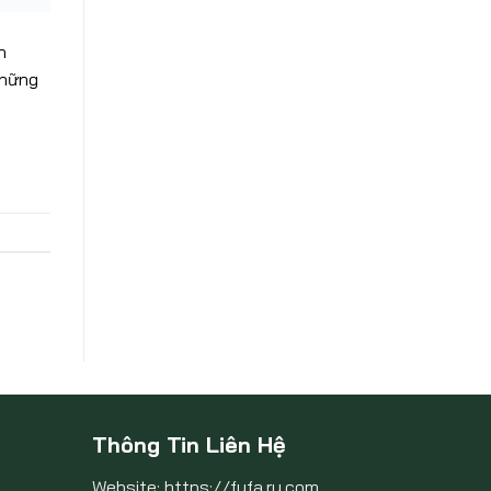
n
những
Thông Tin Liên Hệ
Website: https://fufa.ru.com