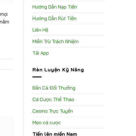
Hướng Dẫn Nạp Tiền
 mọi
Hướng Dẫn Rút Tiền
c nắm
Liên Hệ
Miễn Trừ Trách Nhiệm
Tải App
Rèn Luyện Kỹ Năng
Bắn Cá Đổi Thưởng
Cá Cược Thể Thao
Casino Trực Tuyến
Mẹo cá cược
Tiến lên miền Nam