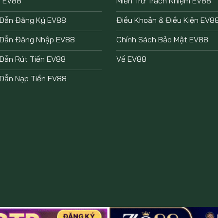
p EV88
Miễn Trừ Trách Nhiệm EV88
Dẫn Đăng Ký EV88
Điều Khoản & Điều Kiện EV8
Dẫn Đăng Nhập EV88
Chính Sách Bảo Mật EV88
Dẫn Rút Tiền EV88
Về EV88
Dẫn Nạp Tiền EV88