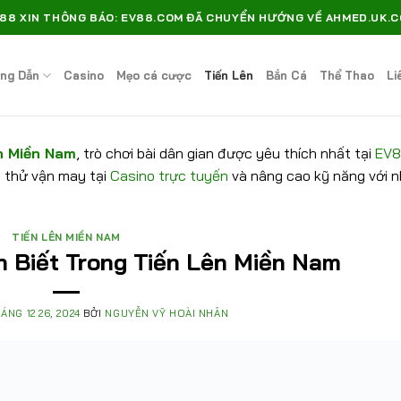
88 XIN THÔNG BÁO: EV88.COM ĐÃ CHUYỂN HƯỚNG VỀ AHMED.UK.
ng Dẫn
Casino
Mẹo cá cược
Tiến Lên
Bắn Cá
Thể Thao
Li
n Miền Nam
, trò chơi bài dân gian được yêu thích nhất tại
EV8
, thử vận may tại
Casino trực tuyến
và nâng cao kỹ năng với 
TIẾN LÊN MIỀN NAM
 Biết Trong Tiến Lên Miền Nam
ÁNG 12 26, 2024
BỞI
NGUYỄN VỸ HOÀI NHÂN