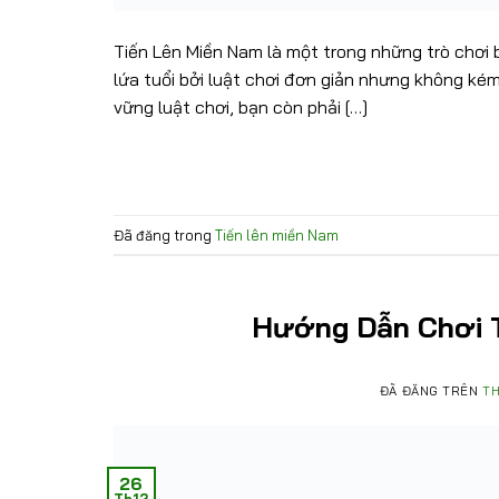
Tiến Lên Miền Nam là một trong những trò chơi b
lứa tuổi bởi luật chơi đơn giản nhưng không ké
vững luật chơi, bạn còn phải […]
Đã đăng trong
Tiến lên miền Nam
Hướng Dẫn Chơi T
ĐÃ ĐĂNG TRÊN
TH
26
Th12