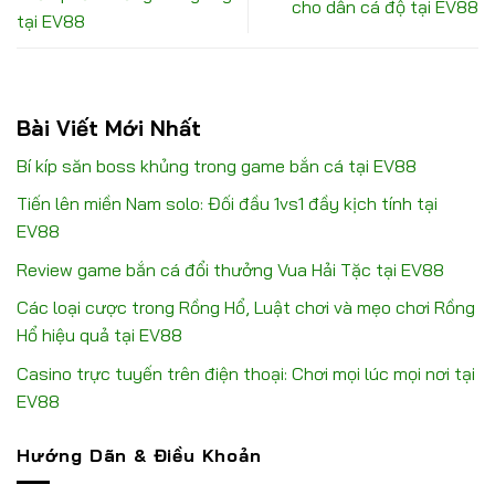
cho dân cá độ tại EV88
tại EV88
Bài Viết Mới Nhất
Bí kíp săn boss khủng trong game bắn cá tại EV88
Tiến lên miền Nam solo: Đối đầu 1vs1 đầy kịch tính tại
EV88
Review game bắn cá đổi thưởng Vua Hải Tặc tại EV88
Các loại cược trong Rồng Hổ, Luật chơi và mẹo chơi Rồng
Hổ hiệu quả tại EV88
Casino trực tuyến trên điện thoại: Chơi mọi lúc mọi nơi tại
EV88
Hướng Dãn & Điều Khoản