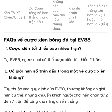
Không
cần
Tổng số bàn
Dự đoán
Khó dự
quan
thắng lớn
Kèo Tài Xỉu
tổng số bàn
đoán
tâm đội
hơn 2.5 (Tài)
(Over/Under)
thắng trong
chính
nào
hoặc nhỏ
trận đấu.
xác.
thắng
hơn 2.5 (Xỉu)
thua.
FAQs về cược xiên bóng đá tại EV88
Cược xiên tối thiểu bao nhiêu trận?
Tại EV88, người chơi có thể cược xiên tối thiểu 2 trận.
Có giới hạn số trận đấu trong một vé cược xiên
không?
Tùy thuộc vào quy định của EV88, thường không có giới
hạn cụ thể, nhưng khuyến khích người chơi nên chọn từ 2
đến 7 trận để tăng khả năng chiến thắng.