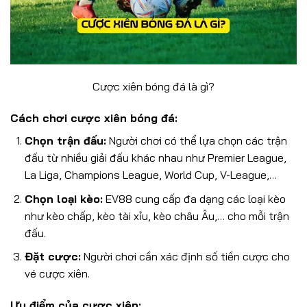
Cược xiên bóng đá là gì?
Cách chơi cược xiên bóng đá:
Chọn trận đấu:
Người chơi có thể lựa chọn các trận
đấu từ nhiều giải đấu khác nhau như Premier League,
La Liga, Champions League, World Cup, V-League,…
Chọn loại kèo:
EV88 cung cấp đa dạng các loại kèo
như kèo chấp, kèo tài xỉu, kèo châu Âu,… cho mỗi trận
đấu.
Đặt cược:
Người chơi cần xác định số tiền cược cho
vé cược xiên.
Ưu điểm của cược xiên: