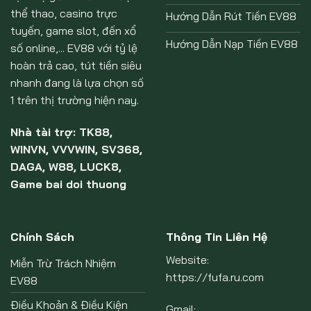
thể thao, casino trực
Hướng Dẫn Rút Tiền EV88
tuyến, game slot, đến xổ
Hướng Dẫn Nạp Tiền EV88
số online,... EV88 với tỷ lệ
hoàn trả cao, tút tiền siêu
nhanh đang là lựa chọn số
1 trên thị trường hiện nay.
Nhà tài trợ:
TK88
,
WINVN
,
VVVWIN
,
SV368
,
DAGA
,
W88
,
LUCK8
,
G
ame bai doi thuong
Chính Sách
Thông Tin Liên Hệ
Website:
Miễn Trừ Trách Nhiệm
https://fufa.ru.com
EV88
Điều Khoản & Điều Kiện
Gmail: