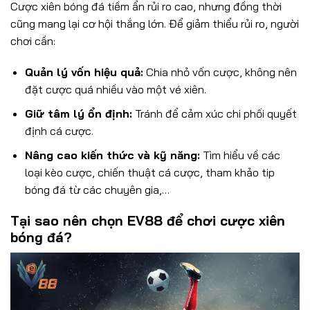
Cược xiên bóng đá tiềm ẩn rủi ro cao, nhưng đồng thời
cũng mang lại cơ hội thắng lớn. Để giảm thiểu rủi ro, người
chơi cần:
Quản lý vốn hiệu quả:
Chia nhỏ vốn cược, không nên
đặt cược quá nhiều vào một vé xiên.
Giữ tâm lý ổn định:
Tránh để cảm xúc chi phối quyết
định cá cược.
Nâng cao kiến thức và kỹ năng:
Tìm hiểu về các
loại kèo cược, chiến thuật cá cược, tham khảo tip
bóng đá từ các chuyên gia,…
Tại sao nên chọn EV88 để chơi cược xiên
bóng đá?