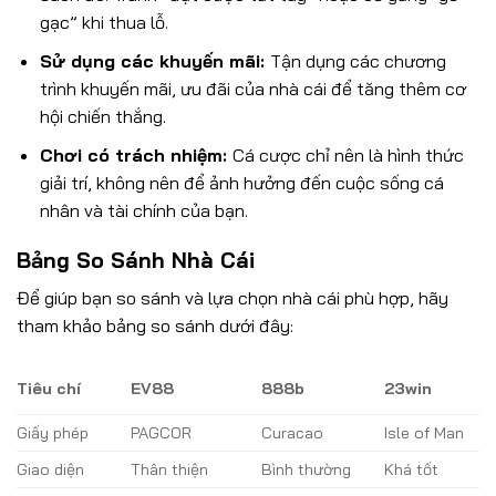
gạc” khi thua lỗ.
Sử dụng các khuyến mãi:
Tận dụng các chương
trình khuyến mãi, ưu đãi của nhà cái để tăng thêm cơ
hội chiến thắng.
Chơi có trách nhiệm:
Cá cược chỉ nên là hình thức
giải trí, không nên để ảnh hưởng đến cuộc sống cá
nhân và tài chính của bạn.
Bảng So Sánh Nhà Cái
Để giúp bạn so sánh và lựa chọn nhà cái phù hợp, hãy
tham khảo bảng so sánh dưới đây:
EV88
888b
Tiêu chí
23win
Giấy phép
PAGCOR
Curacao
Isle of Man
Giao diện
Thân thiện
Bình thường
Khá tốt