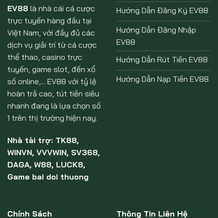
EV88
là nhà cái cá cược
Hướng Dẫn Đăng Ký EV88
trực tuyến hàng đầu tại
Hướng Dẫn Đăng Nhập
Việt Nam, với đầy đủ các
EV88
dịch vụ giải trí từ cá cược
thể thao, casino trực
Hướng Dẫn Rút Tiền EV88
tuyến, game slot, đến xổ
Hướng Dẫn Nạp Tiền EV88
số online,... EV88 với tỷ lệ
hoàn trả cao, tút tiền siêu
nhanh đang là lựa chọn số
1 trên thị trường hiện nay.
Nhà tài trợ:
TK88
,
WINVN
,
VVVWIN
,
SV368
,
DAGA
,
W88
,
LUCK8
,
G
ame bai doi thuong
Chính Sách
Thông Tin Liên Hệ