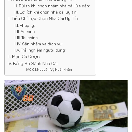
Rủi ro khi chọn nhầm nhà cái lừa đảo:
Lợi ích khi chọn nhà cái uy tín:
Tiêu Chí Lựa Chọn Nhà Cái Uy Tín
Pháp lý:
An ninh:
Tài chính:
Sản phẩm và dịch vụ:
Trải nghiệm người dùng:
Mẹo Cá Cược
Bảng So Sánh Nhà Cái
Nguyễn Vỹ Hoài Nhân