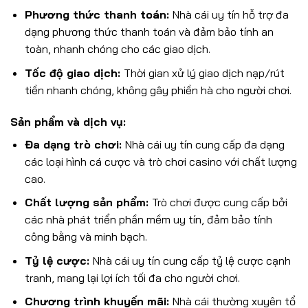
Phương thức thanh toán:
Nhà cái uy tín hỗ trợ đa
dạng phương thức thanh toán và đảm bảo tính an
toàn, nhanh chóng cho các giao dịch.
Tốc độ giao dịch:
Thời gian xử lý giao dịch nạp/rút
tiền nhanh chóng, không gây phiền hà cho người chơi.
Sản phẩm và dịch vụ:
Đa dạng trò chơi:
Nhà cái uy tín cung cấp đa dạng
các loại hình cá cược và trò chơi casino với chất lượng
cao.
Chất lượng sản phẩm:
Trò chơi được cung cấp bởi
các nhà phát triển phần mềm uy tín, đảm bảo tính
công bằng và minh bạch.
Tỷ lệ cược:
Nhà cái uy tín cung cấp tỷ lệ cược cạnh
tranh, mang lại lợi ích tối đa cho người chơi.
Chương trình khuyến mãi:
Nhà cái thường xuyên tổ