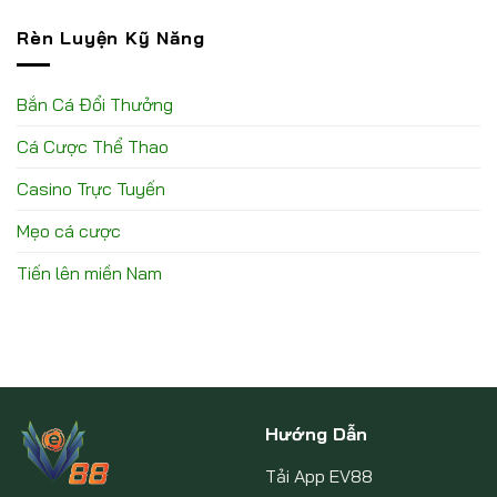
Rèn Luyện Kỹ Năng
Bắn Cá Đổi Thưởng
Cá Cược Thể Thao
Casino Trực Tuyến
Mẹo cá cược
Tiến lên miền Nam
Hướng Dẫn
Tải App EV88