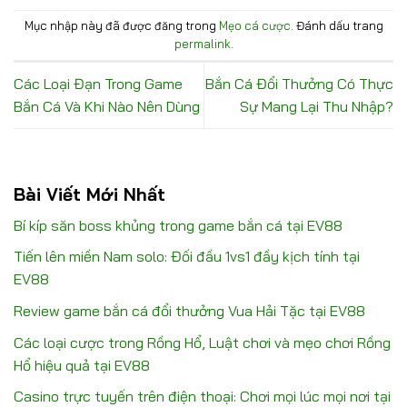
Mục nhập này đã được đăng trong
Mẹo cá cược
. Đánh dấu trang
permalink
.
Các Loại Đạn Trong Game
Bắn Cá Đổi Thưởng Có Thực
Bắn Cá Và Khi Nào Nên Dùng
Sự Mang Lại Thu Nhập?
Bài Viết Mới Nhất
Bí kíp săn boss khủng trong game bắn cá tại EV88
Tiến lên miền Nam solo: Đối đầu 1vs1 đầy kịch tính tại
EV88
Review game bắn cá đổi thưởng Vua Hải Tặc tại EV88
Các loại cược trong Rồng Hổ, Luật chơi và mẹo chơi Rồng
Hổ hiệu quả tại EV88
Casino trực tuyến trên điện thoại: Chơi mọi lúc mọi nơi tại