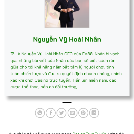
Nguyễn Vỹ Hoài Nhân
Tôi là Nguyễn Vỹ Hoài Nhân CEO của
EV88
. Nhân hi vọnh,
qua những bài viết của Nhân các bạn sẽ biết cách rèn
giũa cho tôi khả năng nắm bắt tâm lý người chơi, tính
toán chiến lược và đưa ra quyết định nhanh chóng, chính
xác khi chơi
Casino trực tuyến
,
Tiến lên miền nam
,
các
cược thể thao
,
bắn cá đổi thưởng
,...