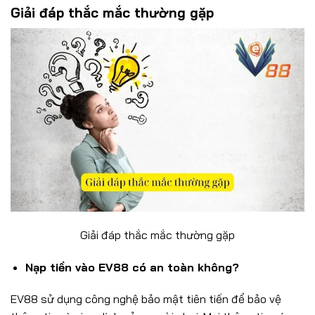
Giải đáp thắc mắc thường gặp
Giải đáp thắc mắc thường gặp
Nạp tiền vào EV88 có an toàn không?
EV88 sử dụng công nghệ bảo mật tiên tiến để bảo vệ