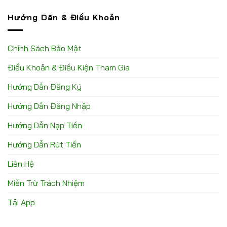
Hướng Dãn & Điều Khoản
Chính Sách Bảo Mật
Điều Khoản & Điều Kiện Tham Gia
Hướng Dẫn Đăng Ký
Hướng Dẫn Đăng Nhập
Hướng Dẫn Nạp Tiền
Hướng Dẫn Rút Tiền
Liên Hệ
Miễn Trừ Trách Nhiệm
Tải App