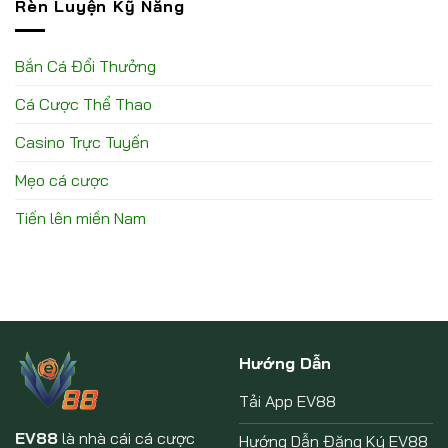
Rèn Luyện Kỹ Năng
Bắn Cá Đổi Thưởng
Cá Cược Thể Thao
Casino Trực Tuyến
Mẹo cá cược
Tiến lên miền Nam
Hướng Dẫn
Tải App EV88
EV88
là nhà cái cá cược
Hướng Dẫn Đăng Ký EV88