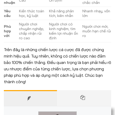
Cao
Ổn định
nhuận
chắc chắn
Yêu
Kiến thức toán
Khả năng phân
Nhanh nhạy, vốn
cầu
học, kỷ luật
tích, kiên nhẫn
lớn
Người chơi
Người chơi có
Phù
Người chơi mới,
chuyên nghiệp,
kinh nghiệm, tìm
hợp
muốn hạn chế rủi
chấp nhận rủi
kiếm lợi nhuận ổn
với
ro
ro cao
định
Trên đây là những chiến lược cá cược đã được chứng
minh hiệu quả. Tuy nhiên, không có chiến lược nào đảm
bảo 100% chiến thắng. Điều quan trọng là bạn phải hiểu rõ
ưu nhược điểm của từng chiến lược, lựa chọn phương
pháp phù hợp và áp dụng một cách kỷ luật. Chúc bạn
thành công!