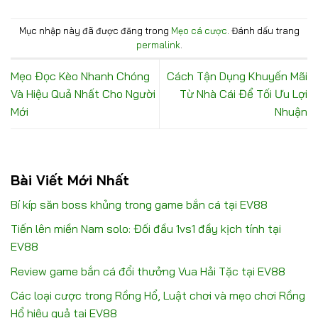
Mục nhập này đã được đăng trong
Mẹo cá cược
. Đánh dấu trang
permalink
.
Mẹo Đọc Kèo Nhanh Chóng
Cách Tận Dụng Khuyến Mãi
Và Hiệu Quả Nhất Cho Người
Từ Nhà Cái Để Tối Ưu Lợi
Mới
Nhuận
Bài Viết Mới Nhất
Bí kíp săn boss khủng trong game bắn cá tại EV88
Tiến lên miền Nam solo: Đối đầu 1vs1 đầy kịch tính tại
EV88
Review game bắn cá đổi thưởng Vua Hải Tặc tại EV88
Các loại cược trong Rồng Hổ, Luật chơi và mẹo chơi Rồng
Hổ hiệu quả tại EV88