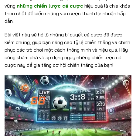
vững
những chiến lược cá cược
hiệu quả là chìa khóa
then chốt để biến những ván cược thành lợi nhuận hấp
dẫn.
Bài viết này sẽ hé lộ những bí quyết cá cược đã được
kiểm chứng, giúp bạn nâng cao tỷ lệ chiến thắng và chinh
phục các trò chơi một cách thông minh và hiệu quả. Hãy
cùng khám phá và áp dụng ngay những chiến lược cá
cược này để gia tăng cơ hội chiến thắng của bạn!