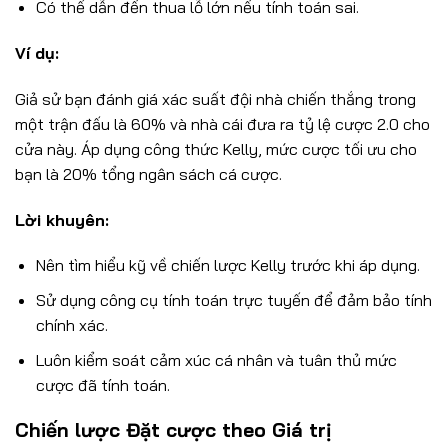
Có thể dẫn đến thua lỗ lớn nếu tính toán sai.
Ví dụ:
Giả sử bạn đánh giá xác suất đội nhà chiến thắng trong
một trận đấu là 60% và nhà cái đưa ra tỷ lệ cược 2.0 cho
cửa này. Áp dụng công thức Kelly, mức cược tối ưu cho
bạn là 20% tổng ngân sách cá cược.
Lời khuyên:
Nên tìm hiểu kỹ về chiến lược Kelly trước khi áp dụng.
Sử dụng công cụ tính toán trực tuyến để đảm bảo tính
chính xác.
Luôn kiểm soát cảm xúc cá nhân và tuân thủ mức
cược đã tính toán.
Chiến lược Đặt cược theo Giá trị