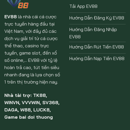
Tải App EV88
EV88
là nhà cái cá cược
Hướng Dẫn Đăng Ký EV88
trực tuyến hàng đầu tại
Hướng Dẫn Đăng Nhập
Việt Nam, với đầy đủ các
EV88
dịch vụ giải trí từ cá cược
thể thao, casino trực
Hướng Dẫn Rút Tiền EV88
tuyến, game slot, đến xổ
Hướng Dẫn Nạp Tiền EV88
số online,... EV88 với tỷ lệ
hoàn trả cao, tút tiền siêu
nhanh đang là lựa chọn số
1 trên thị trường hiện nay.
Nhà tài trợ:
TK88
,
WINVN
,
VVVWIN
,
SV368
,
DAGA
,
W88
,
LUCK8
,
G
ame bai doi thuong