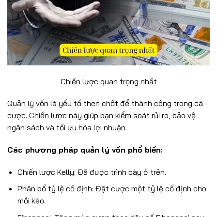
Chiến lược quan trọng nhất
Quản lý vốn là yếu tố then chốt để thành công trong cá
cược. Chiến lược này giúp bạn kiểm soát rủi ro, bảo vệ
ngân sách và tối ưu hóa lợi nhuận.
Các phương pháp quản lý vốn phổ biến:
Chiến lược Kelly: Đã được trình bày ở trên.
Phân bổ tỷ lệ cố định: Đặt cược một tỷ lệ cố định cho
mỗi kèo.