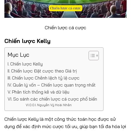
Chiến lược cá cược
Chiến lược Kelly
Mục Lục
Chiến lược Kelly
Chiến lược Đặt cược theo Giá trị
Chiến lược Chênh lệch tỷ lệ cược
Quản lý vốn – Chiến lược quan trọng nhất
Phân tích thống kê và dữ liệu
So sánh các chiến lược cá cược phổ biến
Nguyễn Vỹ Hoài Nhân
Chiến lược Kelly là một công thức toán học được sử
dụng để xác định mức cược tối ưu, giúp bạn tối đa hóa lợi