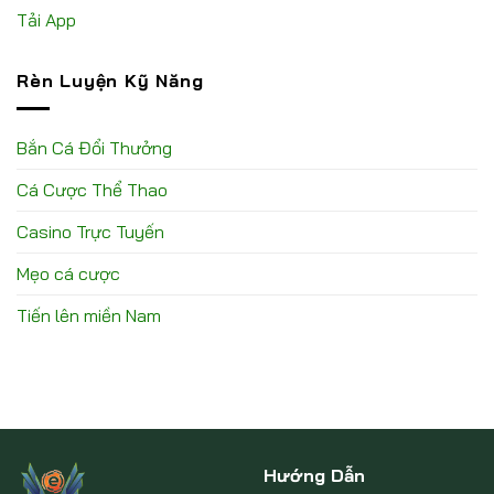
Tải App
Rèn Luyện Kỹ Năng
Bắn Cá Đổi Thưởng
Cá Cược Thể Thao
Casino Trực Tuyến
Mẹo cá cược
Tiến lên miền Nam
Hướng Dẫn