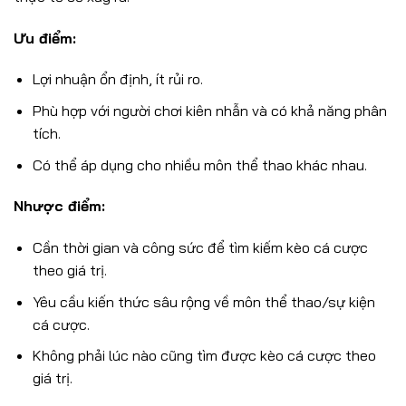
Ưu điểm:
Lợi nhuận ổn định, ít rủi ro.
Phù hợp với người chơi kiên nhẫn và có khả năng phân
tích.
Có thể áp dụng cho nhiều môn thể thao khác nhau.
Nhược điểm:
Cần thời gian và công sức để tìm kiếm kèo cá cược
theo giá trị.
Yêu cầu kiến thức sâu rộng về môn thể thao/sự kiện
cá cược.
Không phải lúc nào cũng tìm được kèo cá cược theo
giá trị.